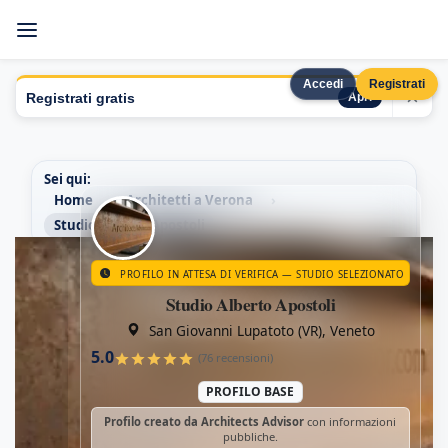
Accedi
Registrati
×
Registrati gratis
Apri
Sei qui:
Home
Architetti a Verona
Studio Alberto Apostoli
PROFILO IN ATTESA DI VERIFICA — STUDIO SELEZIONATO
Studio Alberto Apostoli
San Giovanni Lupatoto (VR), Veneto
Studio Alberto Apostoli · San Giovanni Lupatoto 
5.0
(76 recensioni)
PROFILO BASE
Profilo creato da Architects Advisor
con informazioni
pubbliche.