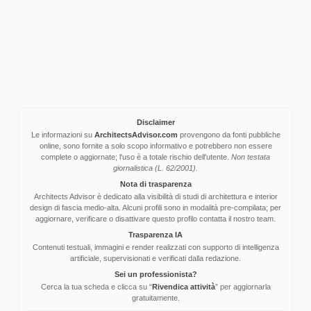
Disclaimer
Le informazioni su
ArchitectsAdvisor.com
provengono da fonti pubbliche
online, sono fornite a solo scopo informativo e potrebbero non essere
complete o aggiornate; l'uso è a totale rischio dell'utente.
Non testata
giornalistica (L. 62/2001).
Nota di trasparenza
Architects Advisor è dedicato alla visibilità di studi di architettura e interior
design di fascia medio-alta. Alcuni profili sono in modalità pre-compilata; per
aggiornare, verificare o disattivare questo profilo contatta il nostro team.
Trasparenza IA
Contenuti testuali, immagini e render realizzati con supporto di intelligenza
artificiale, supervisionati e verificati dalla redazione.
Sei un professionista?
Cerca la tua scheda e clicca su “
Rivendica attività
” per aggiornarla
gratuitamente.