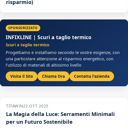
risparmio)
SPONSORIZZATO
INFIXLINE | Scuri a taglio termico
Scuri a taglio termico
Progettiamo e installiamo secondo le vostre esigenze, con
una particolare attenzione al risparmio energetico, con
l’utilizzo di materiali di altissimo livello
Visita il Sito
Chiama Ora
Contatta l'azienda
TITAWIN
22 OTT 2025
La Magia della Luce: Serramenti Minimali
per un Futuro Sostenibile