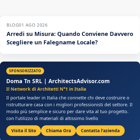
BLOG
01 AGO 2026
Arredi su Misura: Quando Conviene Davvero
Scegliere un Falegname Locale?
SPONSORIZZATO
Doma Tn SRL | ArchitectsAdvisor.com
Il Network di Architetti N°1 in Italia
Il portale leader in Italia che connette chi deve costruire o
ristrutturare casa con i migliori professionisti del settore. Il
modo più semplice e sicuro per dare vita al tuo progetto.
con l’utilizzo di materiali di altissimo livello
Visita il Sito
Chiama Ora
Contatta l'azienda