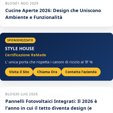
BLOG
01 AGO 2026
Cucine Aperte 2026: Design che Uniscono
Ambiente e Funzionalità
SPONSORIZZATO
STYLE HOUSE
Certificazione ReMade
L' unica porta che rispetta i canoni di riciclo al 💯 %
Visita il Sito
Chiama Ora
Contatta l'azienda
BLOG
30 LUG 2026
Pannelli Fotovoltaici Integrati: Il 2026 è
l'anno in cui il tetto diventa design (e