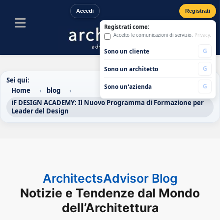
Accedi
Registrati
Registrati come:
Accetto le comunicazioni di servizio.
Privacy
.
G
Sono un cliente
G
Sono un architetto
Sei qui:
G
Sono un'azienda
Home
blog
iF DESIGN ACADEMY: Il Nuovo Programma di Formazione per
Leader del Design
ArchitectsAdvisor Blog
Notizie e Tendenze dal Mondo
dell’Architettura